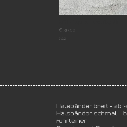
NEU - Paprika HandyBag Air
Preis
€ 39,00
5,50
Halsbänder breit - ab
Halsbänder schmal - 
Führleinen