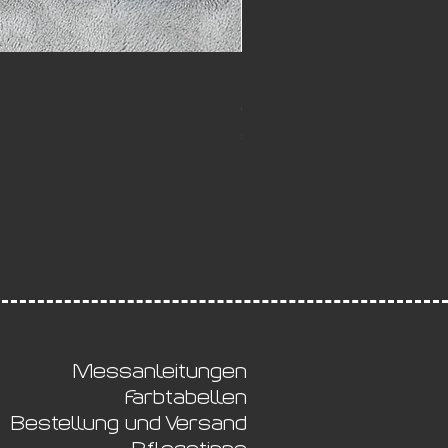
Paprika Halsband Dragonfly
Sale-Preis
ab
€ 30,00
5,50
Messanleitungen
Farbtabellen
Bestellung und Versand
Pflegetipps