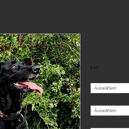
Paprika Hal
ab
€30
5,50
Halsband-Breite
*
Auswählen
Halsumfang
*
Auswählen
Innenfutter
*