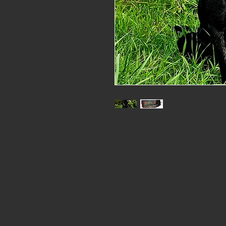
Zugstopp-Halsband nach Maß
mit weichem Fleecefutter, Aufp
€ 6,00