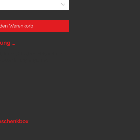
 den Warenkorb
ng ...
orb im Feld Notizen Halsumfang
Messanleitung
angeben.
eschenkbox