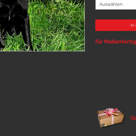
Auswählen
in
für Maßanfertigu
... bitte im Warenk
und Kopfumfang lt
, 4 oder 5cm breit
reis für Leder- oder Softshell-Futter
G