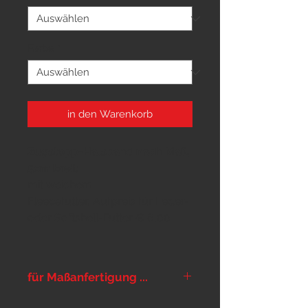
Farbe
*
in den Warenkorb
Zugstopp-Halsband nach Maß,
5cm breit
mit weichem
Fleecefutter, Aufpreis für Leder-
oder Softshell-Futter € 6,00
für Maßanfertigung ...
... bitte im Warenkorb im Feld