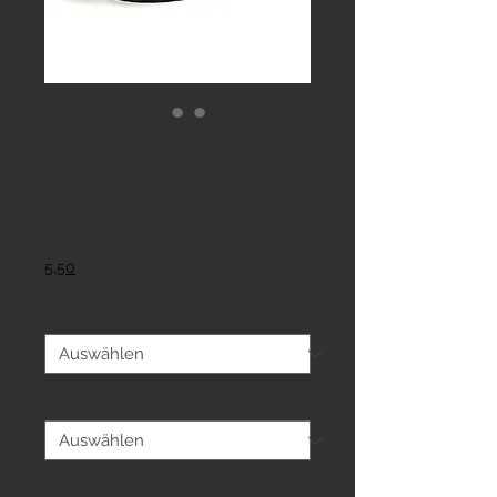
Paprika Halsband
Sesam öffne Dich
Sale-
ab
€30,00
Preis
5,50
Halsband-Breite
*
Halsumfang
*
Innenfutter
*