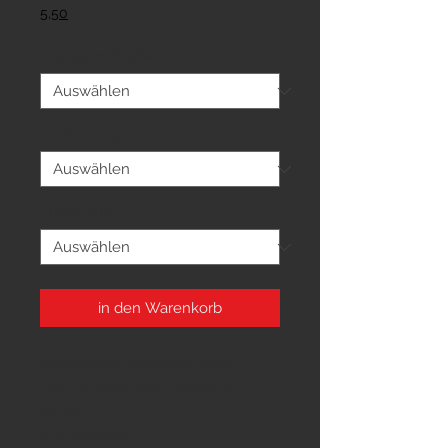
Preis
5,50
Halsband-Breite
*
Halsumfang
*
Innenfutter
*
in den Warenkorb
Zugstopp-Halsband nach
Maß,
4 oder 5cm Breite €
40,00
mit weichem