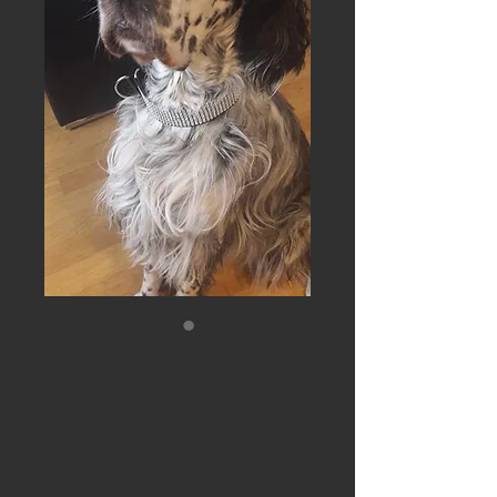
Paprika
Glitzerhalsband
"Prinz"
Sale-
ab
€40,00