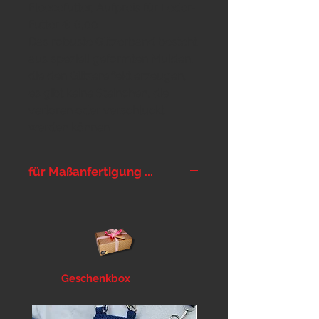
Fleecefutter, Aufpreis für Leder-
Futter € 6,00
Das robuste Glitzerband besteht
aus speziell geformten Mulden,
die den Glitzereffekt erzeugen,
es gibt keine Steinchen, die
verloren oder verschluckt
werden können.
für Maßanfertigung ...
... bitte im Warenkorb im Feld
Notizen Halsumfang und
Kopfumfang lt
Messanleitung
angeben.
Geschenkbox