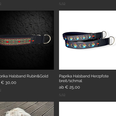
0
5,50
prika Halsband Rubin&Gold
Paprika Halsband Herzpfote
breit/schmal
le-Preis
b
€ 30,00
Sale-Preis
ab
€ 25,00
0
5,50