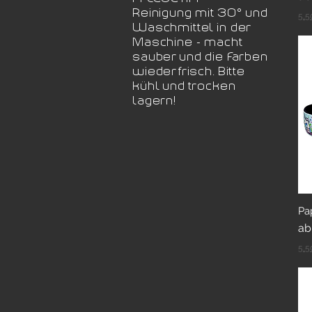
Reinigung mit 30° und
5,5
Waschmittel in der
Maschine - macht
sauber und die Farben
wieder frisch. Bitte
kühl und trocken
lagern!
Pa
Sa
a
5,5