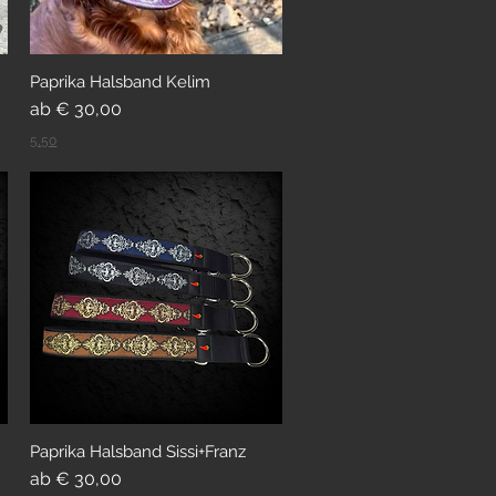
Paprika Halsband Kelim
Sale-Preis
ab
€ 30,00
5,50
Paprika Halsband Sissi+Franz
Sale-Preis
ab
€ 30,00