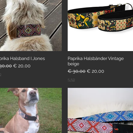
prika Halsband I.Jones
Paprika Halsbänder Vintage
beige
andardpreis
Sale-Preis
30,00
€ 20,00
Standardpreis
Sale-Preis
€ 30,00
€ 20,00
0
5,50