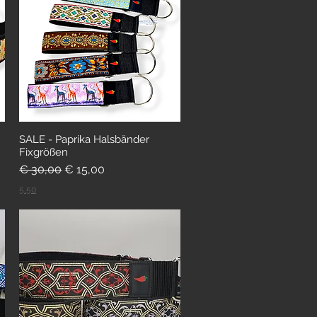
SALE - Paprika Halsbänder
Fixgrößen
Standardpreis
Sale-Preis
€ 30,00
€ 15,00
5,50