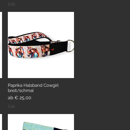
5,50
Paprika Halsband Cowgirl
breit/schmal
Sale-Preis
ab
€ 25,00
5,50