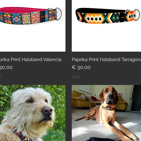
prika Print Halsband Valencia
Paprika Print Halsband Tarragon
eis
Preis
30,00
€ 30,00
0
5,50