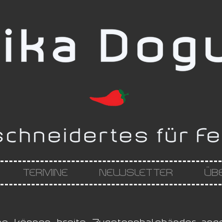
TERMINE
NEWSLETTER
ÜB
se können breite Zugstopphalsbänder ange