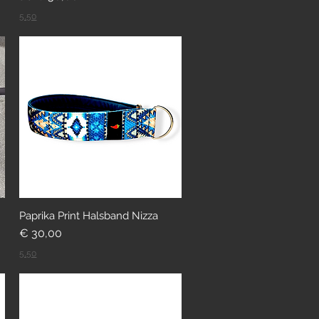
5,50
Paprika Print Halsband Nizza
Preis
€ 30,00
5,50