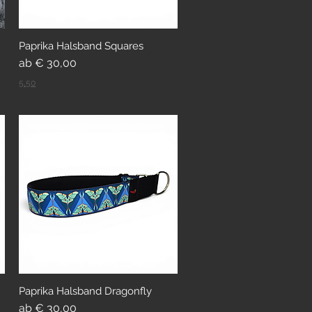
Paprika Halsband Squares
Sale-Preis
ab
€ 30,00
5,50
Paprika Halsband Dragonfly
Sale-Preis
ab
€ 30,00