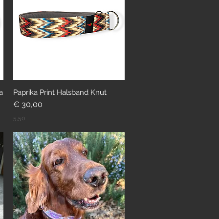
a
Paprika Print Halsband Knut
Preis
€ 30,00
5,50