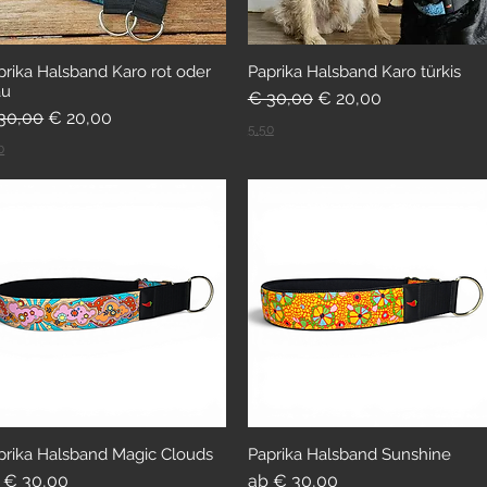
prika Halsband Karo rot oder
Paprika Halsband Karo türkis
au
Standardpreis
Sale-Preis
€ 30,00
€ 20,00
andardpreis
Sale-Preis
30,00
€ 20,00
5,50
0
prika Halsband Magic Clouds
Paprika Halsband Sunshine
le-Preis
Sale-Preis
b
€ 30,00
ab
€ 30,00