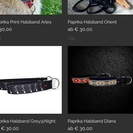
prika Print Halsband Arles
Paprika Halsband Orient
eis
Sale-Preis
30,00
ab
€ 30,00
0
5,50
prika Halsband Grey@Night
Paprika Halsband Diana
le-Preis
Sale-Preis
b
€ 30,00
ab
€ 30,00