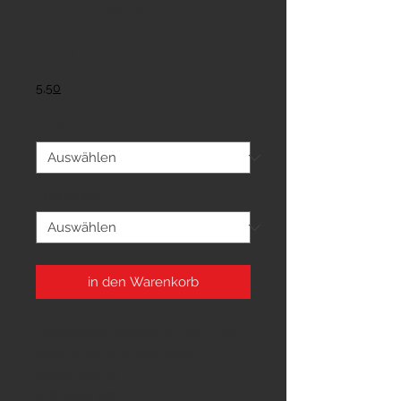
Pinkflower
Sale-
ab
€30,00
Preis
5,50
Halsumfang
*
Innenfutter
*
in den Warenkorb
Zugstopp-Halsband nach Maß,
5cm breit, mit leichtem
Silberglitzer
mit weichem