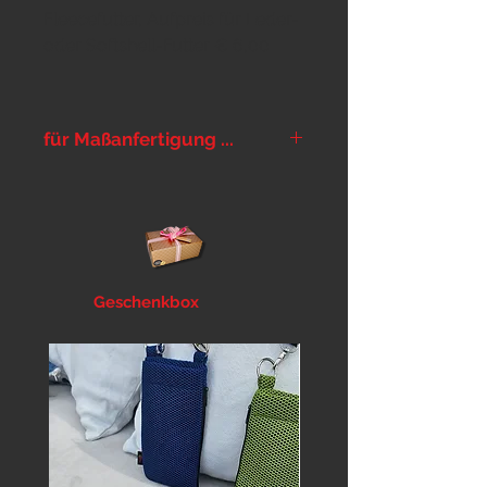
Fleecefutter, Aufpreis für Leder-
oder Softshell-Futter € 6,00
für Maßanfertigung ...
... bitte im Warenkorb im Feld
Notizen Halsumfang und
Kopfumfang lt
Messanleitung
angeben.
Geschenkbox