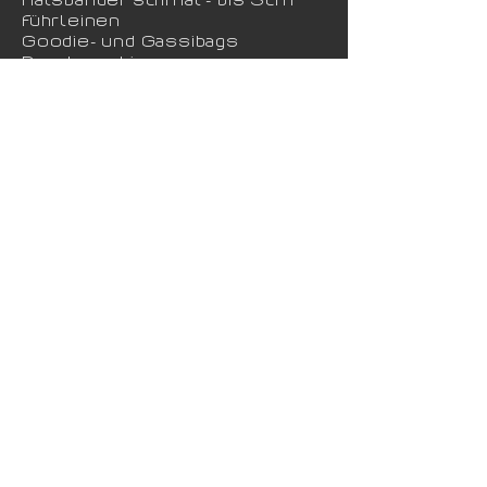
Führleinen
Goodie- und Gassibags
Brustgeschirre
Dummies, Spielzeug usw
Gadgets & Zubehör
Textiles für Hund und Mensch
SALE
Messanleitungen
Farbtabellen
Bestellung und Versand
Pflegetipps
AGB
Impressum
Datenschutzerklärung
KONTAKT
shop@paprikadogwear.at