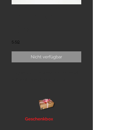
Paprika Halsband
PinkPanther
Preis
€ 30,00
5,50
Nicht verfügbar
Zugstopp-Halsband 5cm breit
mit weichem Fleecefutter
Geschenkbox