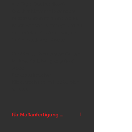
alle Tage. Das Paprika-Y-
Geschirr bietet mit besonders
breiten Gurten stabilen Halt. Es
ist mit Softshell unterlegt und für
die perfekte Passform sorgen
fünf Einstellmöglichkeiten.
Cici/ShiTsu: 2cm breiten Gurten
in Lime, Softshell grasgrün €
79,00
Extra: zusätzlicher
Klickverschluss im Halsbereich +
€ 10,00
für Maßanfertigung ...
... bitte im Notizfeld im Warenkorb
die Maße und die gewünschten