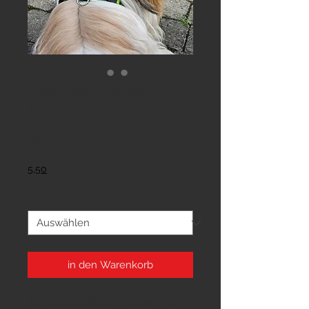
Paprika Y-Geschirr
Cici
Sale-
ab
€79,00
Preis
5,50
Extra
*
in den Warenkorb
Klassisches Brustgeschirr für