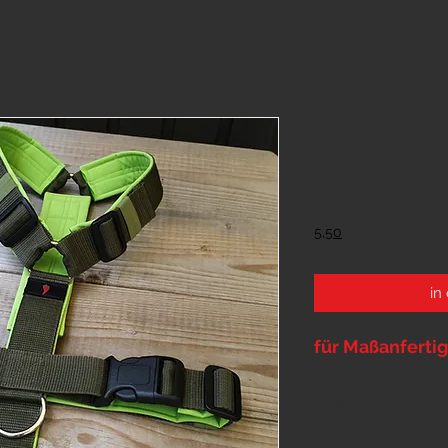
Paprika Y-G
€ 89,0
5,50
in
für Maßanfertigu
... bitte im Notizfe
gewünschten Farben
Farbtabellen
... und bei Bedarf E