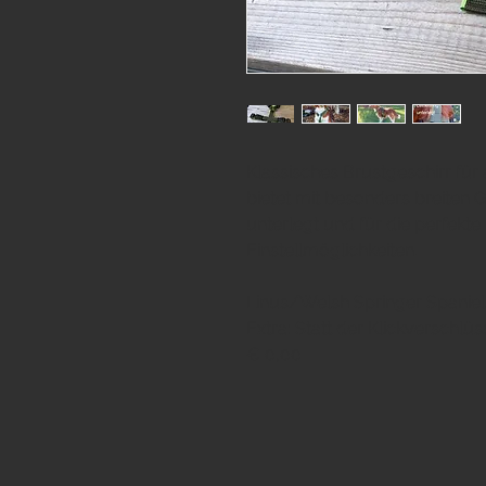
Klassisches Brustgeschirr für 
bietet mit besonders breiten Gu
unterlegt und für die perfekt
Einstellmöglichkeiten.
Linus/Welsh Springer Spaniel:
Extra: Statt der Klickverschlü
€ 0,00