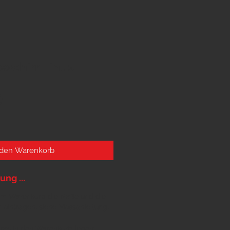
eschirr Linus
Preis
0
 den Warenkorb
ng ...
ld im Warenkorb die Maße und die
 eintragen, siehe
Messanleitung
,
xtras in den Warenkorb legen: