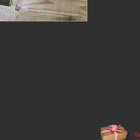
unterlegter Leinenri
Hebegriff
,
Sicherhei
Klickverschluss
und 
alle Tage. Das Paprika-Y-Geschirr
rten stabilen Halt. Es ist mit Softshell
e Passform sorgen fünf
 Gurten in 4cm oliv / Softshell lime
sse wurde der Leinenring unterlegt +/-
G