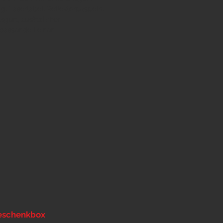
ng
,
Laserlabel
,
Reflektorpaspeln
,
tsgurt
,
zusätzlicher
passende
Leinen
eschenkbox