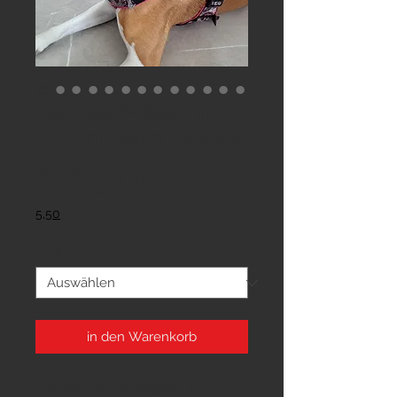
Paprika Y-Geschirr
mit Printgurt Paisley
Preis
€ 89,00
5,50
Print
*
in den Warenkorb
Klassisches Brustgeschirr für