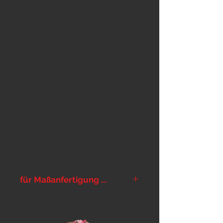
alle Tage. Das Paprika-Y-
Geschirr bietet mit besonders
breiten Gurten stabilen Halt. Es
ist mit Softshell unterlegt und für
die perfekte Passform sorgen
fünf Einstellmöglichkeiten.
Für unsere Print-Geschirre gibt
es coole, bedruckte Gurtbänder
in 4cm Breite zur Auswahl, dazu
alle Softshellfarben laut
Farbtabelle und natürlich die
gewohnten Extras.
für Maßanfertigung ...
... bitte im Notizfeld im Warenkorb
die Maße und die gewünschten
Farben eintragen,