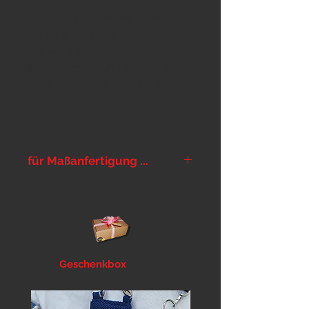
Zugstopp-Halsband nach Maß,
2,5 oder 3cm breit
mit weichem
Fleecefutter, Aufpreis für Leder-
oder Softshell-Futter € 3,00
für Maßanfertigung ...
... bitte im Warenkorb im Feld
Notizen Halsumfang und
Kopfumfang lt
Messanleitung
angeben.
Geschenkbox