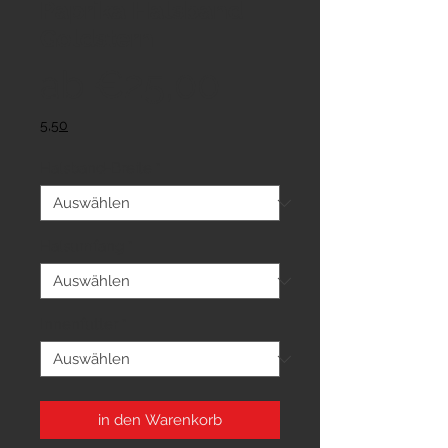
Paprika Halsband
Goldstern
Sale-
ab
€25,00
Preis
5,50
Halsband-Breite
*
Halsumfang
*
Innenfutter
*
in den Warenkorb