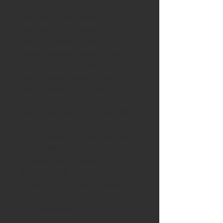
Klassisches Brustgeschirr für
alle Tage. Das Paprika-Y-
Geschirr bietet mit besonders
breiten Gurten stabilen Halt. Es
ist mit Softshell unterlegt und für
die perfekte Passform sorgen
fünf Einstellmöglichkeiten.
Für unsere Print-Geschirre gibt
es coole, bedruckte Gurtbänder
in 4cm Breite zur Auswahl, dazu
alle Softshellfarben laut
Farbtabelle und natürlich die
gewohnten Extras.
Maße des Ausstellungsstücks
im SALE, siehe auch
Messanleitung: 29/65/22/14cm