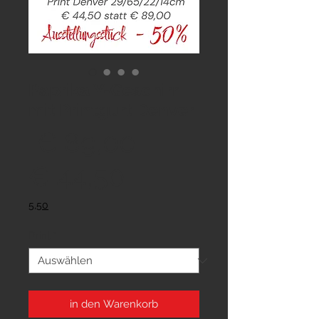
Paprika Y-Geschirr
mit Printgurt Denver
Standardpreis
 € 89,00 
Sale-
€ 44,50
Preis
5,50
Print
*
in den Warenkorb