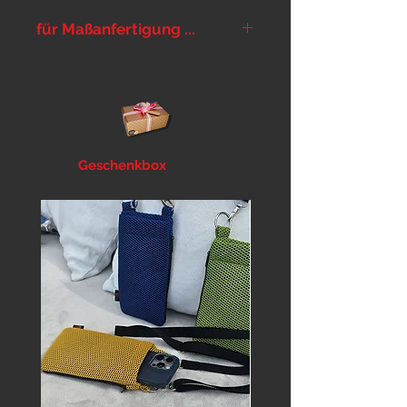
für Maßanfertigung ...
... bitte im Notizfeld im Warenkorb
die Maße und die gewünschten
Farben eintragen,
siehe
Messanleitung
,
Farbtabellen
... und bei Bedarf Extras in den
Warenkorb legen:
unterlegter
Geschenkbox
Leinenring
,
Laserlabel
,
Reflektorpaspeln
,
Hebegriff
,
Sicherheitsgurt
,
zusätzlicher Klickverschluss