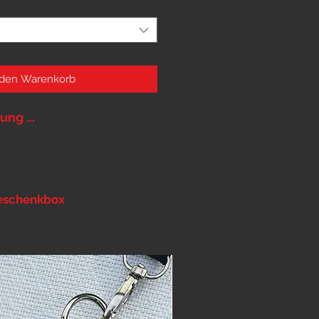
 den Warenkorb
ng ...
orb im Feld Notizen Halsumfang
Messanleitung
angeben.
eschenkbox