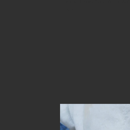
mit weichem Fleecefutter, Aufp
3,00