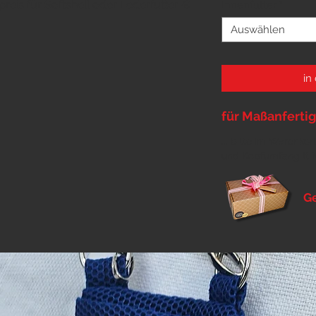
reis für Softshell oder Lederfutter €
Innenfutter
*
Auswählen
in
für Maßanfertigu
... bitte im Warenk
und Kopfumfang lt
G