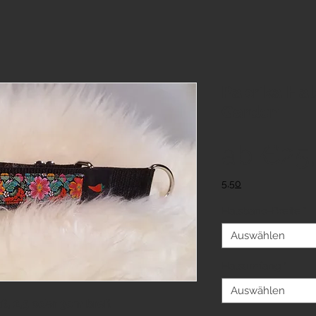
Paprika Hal
Garden
ab
€25
5,50
Halsband-Breite
*
Auswählen
Halsumfang
*
Auswählen
, 2,5 oder 3cm breit