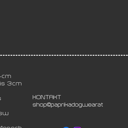
 4cm
bis 3cm
KONTAKT
s
shop@paprikadogwear.at
usw
 Mensch