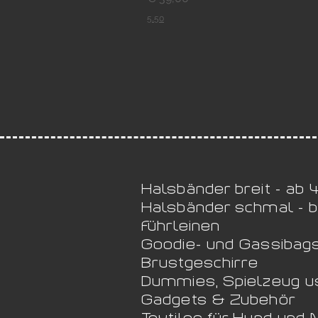
5,50
Halsbänder breit - ab
Halsbänder schmal - 
Führleinen
Goodie- und Gassibag
Brustgeschirre
Dummies, Spielzeug 
Gadgets & Zubehör
Textiles für Hund und