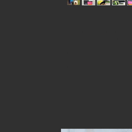
Goodiebag mit Magnetversch
Webband
In drei Formaten zum Einheits
Gürtelschlaufe auf der Rückse
handgeschnitten und applizier
Metallclip statt Gürtelschlaufe
Mit * markierte Goodiebags sin
SOFORTKAUF: die niedrige Go
Gürtelschlaufen € 22,00