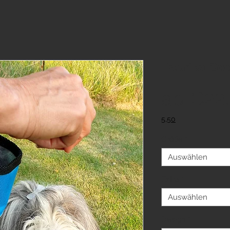
Paprika Go
ab
€22
5,50
Größe
*
Auswählen
Extra
*
Auswählen
Design
*