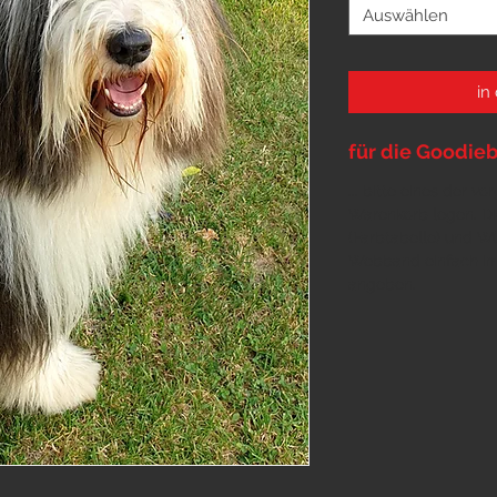
Auswählen
in
für die Goodieb
... bitte eines der v
Warenkorb legen. Di
(
Farbtabelle
) und Wü
Webband einfach im
angeben.