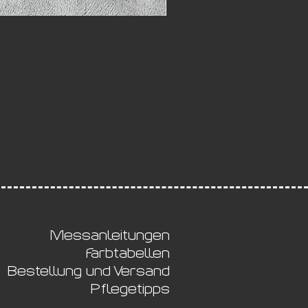
Paprika Halsband Dragonfly
Sale-Preis
ab
€ 30,00
5,50
Messanleitungen
Farbtabellen
Bestellung und Versand
Pflegetipps