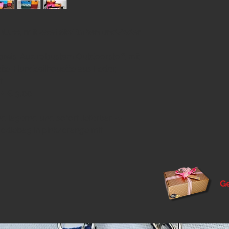
luss, mit zwei Stoffarben und/oder
preis. Aus robustem Outdoorstoff, mit
ite. Hundesilhouette aus Leder,
t.
 + € 3,00
d lagernd und sofort lieferbar ->
odiebag in pink/orange mit
G