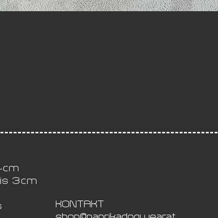
 4cm
bis 3cm
KONTAKT
s
shop@paprikadogwear.at