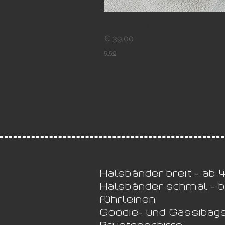
NEU - Paprika HandyBag Air
Preis
€ 39,00
5,50
Halsbänder breit - ab
Halsbänder schmal - 
Führleinen
Goodie- und Gassibag
Brustgeschirre