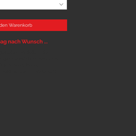
 den Warenkorb
ag nach Wunsch ...
orgestellten Modelle in den
e ganz persönliche Farbkombi
nsche wie Silhouette,
 Feld Notizen im Warenkorb