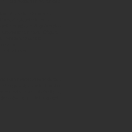
h im Feld Notizen im Warenkorb
ebenfalls in den Warenkorb
tfach
,
Zipptasche innen
,
2
seite, zusätzlich Ring+Karabiner
,
,
Außentasche hinten
,
Hüftgurt
,
n
,
Transparentutensilo
e email an
r.at schicken.
und Dummywesten kann derzeit
onat angefertigt werden! Da die
schen extrem zeitaufwändig ist,
eider notwendig ... Reihung nach