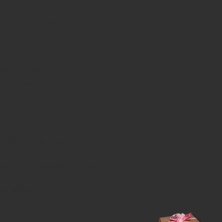
aben je nur ein Extra: die
 oben € 6,00
r mit Netz, Außenhaut mit 3 Ösen) €
uss auf der Rückseite € 12,00
-Utensilo € 12,00
kseite € 6,00
che, wenn crossbody getragen, inkl 2
ner außen je € 3,00