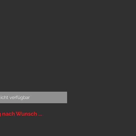
ngbag M mit
uette
Preis
0
icht verfügbar
g nach Wunsch ...
orgestellten Modelle in den
e ganz persönliche Farbkombi