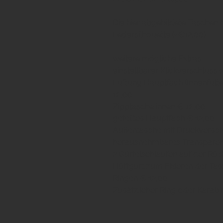
Die hier abgebildete Taschen h
Ledersilhouette (+€12,00)
weitere mögliche Extras:
einstellbarer Klickverschluss
Lüftung Hauptfach (Innenfutte
12,00
Zipptasche innen € 12,00
geteiltes Hauptfach € 12,00
Außentasche mit Druckverschl
herausnehmbares Transparent
2 Gürtelschlaufen auf der Rüc
Hüftgurt zum Fixieren der Tas
Ringen € 12,00
Zusätzlicher Ring oder Karabi