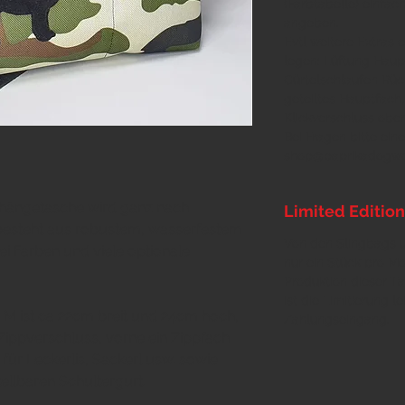
(
Farbtabelle
) einfac
angeben.
Evtl weitere Extras 
legen:
Lüftung Haup
Gürtelschlaufen Rück
geteiltes Hauptfach
Klickverschluss obe
Bei Fragen bitte ein
shop@paprikadogwea
mhängetasche wird ganz nach
Limited Edition
besteht aus robustem, wasserfestem
Von den Slingbags 
rei Farben und viele optionale
nur ein Stück pro M
Produktion dieser Ta
ist die Limitierung l
 M ist ca 22cm breit und 24cm hoch,
Zahlungseingang.
Zippverschluss, vorne ein Zippfach
für Leckerlis, Sackerl usw. sowie
ellbaren Schultergurt.