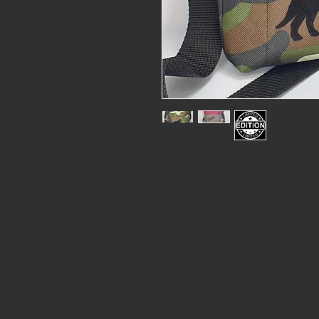
Die leichte und praktische U
Kundenwunsch gefertigt. Sie 
Outdoorstoff, es sind bis zu d
Zusatzfeatures wählbar!
Das Basismodell der Slingbag
hat ein großes Hauptfach mit 
und drei offene Außentaschen 
einen 4cm breiten längenverst
Preis hierfür € 64,00