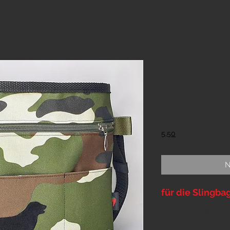
Paprika Sli
Hundesilho
€ 76,0
5,50
N
für die Slingba
... bitte eines der v
Warenkorb legen. Di